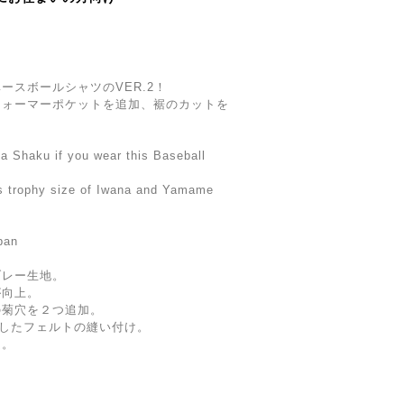
ースボールシャツのVER.2！
ウォーマーポケットを追加、裾のカットを
 a Shaku if you wear this Baseball
 trophy size of Iwana and Yamame
pan
ブレー生地。
が向上。
の菊穴を２つ追加。
したフェルトの縫い付け。
ム。