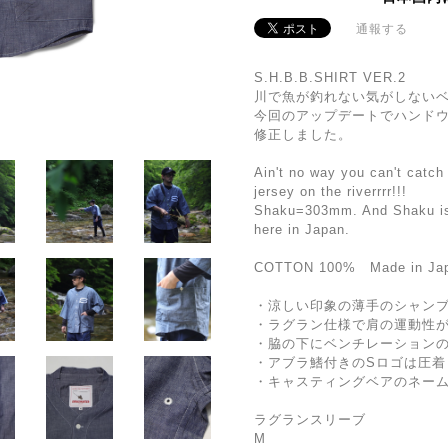
通報する
S.H.B.B.SHIRT VER.2
川で魚が釣れない気がしないベ
今回のアップデートでハンド
修正しました。
Ain't no way you can't catch
jersey on the riverrrr!!!
Shaku=303mm. And Shaku is
here in Japan.
COTTON 100% Made in Ja
・涼しい印象の薄手のシャン
・ラグラン仕様で肩の運動性
・脇の下にベンチレーション
・アブラ鰭付きのSロゴは圧着
・キャスティングベアのネー
ラグランスリーブ
M