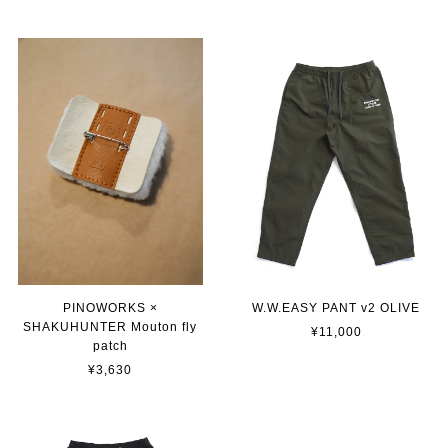
PINOWORKS ×
W.W.EASY PANT v2 OLIVE
SHAKUHUNTER Mouton fly
¥11,000
patch
¥3,630