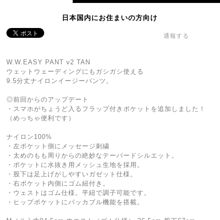
日本国内にお住まいの方向け
通報する
W.W.EASY PANT v2 TAN
ウェットウェーディングにもガシガシ使える
9.5分丈ナイロンイージーパンツ。
◎前回からのアップデート
・スマホがちょうど入るフラップ付きポケットを追加しました！
（めっちゃ便利です）
ナイロン100%
・左ポケット側にメッセージ刺繍
・太めのもも周りからの絶妙なテーパードシルエット。
・ポケットに水抜き用メッシュ生地を採用。
・股下は足上げがしやすいガゼット仕様。
・右ポケット内側にゴム紐付き。
・ウェストはゴム仕様。平紐で調子可能です。
・ヒップポケットにパッカブル機能を搭載。